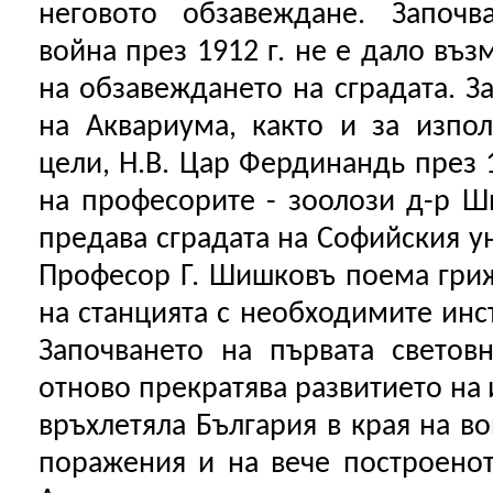
неговото обзавеждане. Започв
война през 1912 г. не е дало въ
на обзавеждането на сградата. З
на Аквариума, както и за изпо
цели, Н.В. Цар Фердинандь през 
на професорите - зоолози д-р 
предава сградата на Софийския ун
Професор Г. Шишковъ поема гри
на станцията с необходимите инс
Започването на първата светов
отново прекратява развитието на и
връхлетяла България в края на в
поражения и на вече построенот