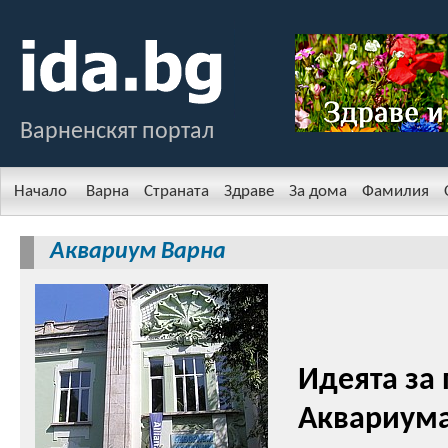
Варненскят портал
Начало
Варна
Страната
Здраве
За дома
Фамилия
Аквариум Варна
Идеята за 
Аквариума 