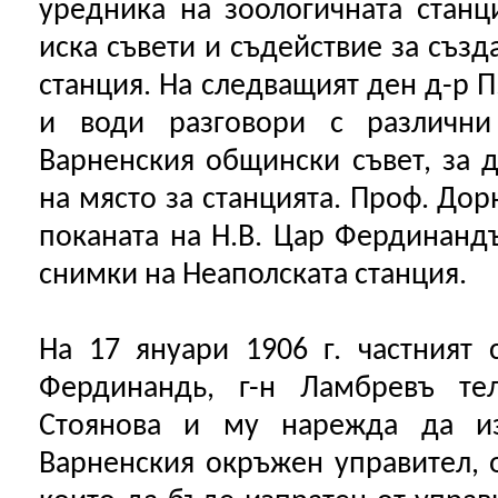
уредника на зоологичната станц
иска съвети и съдействие за създ
станция. На следващият ден д-р 
и води разговори с различн
Варненския общински съвет, за д
на място за станцията. Проф. Дор
поканата на Н.В. Цар Фердинанд
снимки на Неаполската станция.
На 17 януари 1906 г. частният 
Фердинандь, г-н Ламбревъ те
Стоянова и му нарежда да из
Варненския окръжен управител, о