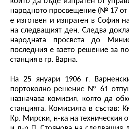
които да бъде изпратен от управ
народното просвещение (№ 17 от 1
е изготвен и изпратен в София на 
на следващият ден. Следва докла
народната просвета до Мини
последния е взето решение за по
станция в гр. Варна.
На 25 януари 1906 г. Варненск
портоколно решение № 61 отпу
назначава комисия, която да обх
станцията. Комисията в състав: К
Кр. Мирски, н-ка на техническия 
и д-р П. Стоянова на следващия 