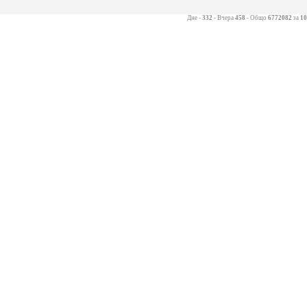
Дне -
332
- Вчера
458
- Общо
6772082
за
10