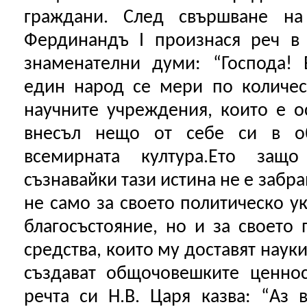
граждани. След свършване на
Фердинандъ I произнася реч в 
знаменателни думи: “Господа! 
един народ се мери по количес
научните учреждения, които е о
внесъл нещо от себе си в о
всемирната култура.Ето защо
съзнавайки тази истина не е забра
не само за своето политическо у
благосъстояние, но и за своето 
средства, които му доставят науки
създават общочовешките ценнос
речта си Н.В. Царя казва: “Аз