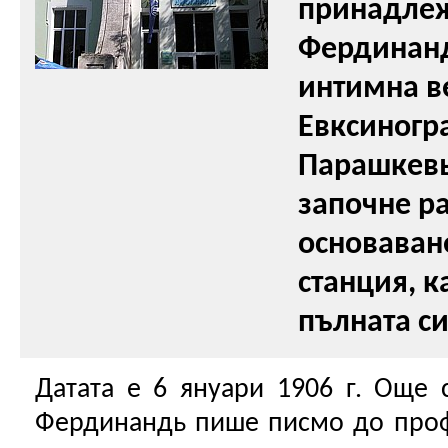
принадлеж
Фердинандь
интимна в
Евксиногра
Парашкевь
започне р
основаван
станция, 
пълната с
Датата е 6 януари 1906 г. Още 
Фердинандь пише писмо до проф