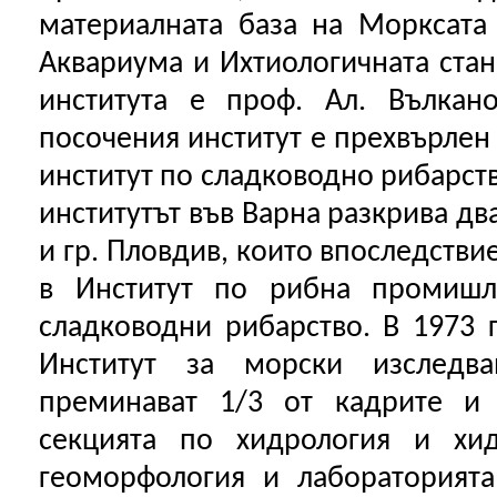
материалната база на Морксата
Аквариума и Ихтиологичната стан
института е проф. Ал. Вълкан
посочения институт е прехвърлен
институт по сладководно рибарств
институтът във Варна разкрива два
и гр. Пловдив, които впоследстви
в Институт по рибна промишл
сладководни рибарство. В 1973 
Институт за морски изследв
преминават 1/3 от кадрите и 
секцията по хидрология и хид
геоморфология и лабораторият