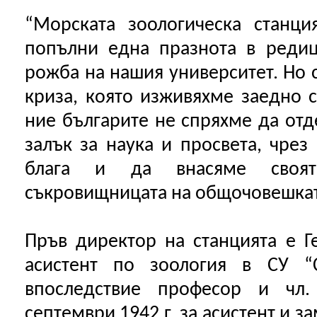
“Морската зоологическа станц
попълни една празнота в редиц
рожба на нашия университет. Но 
криза, която изживяхме заедно с
ние българите не спряхме да отд
залък за наука и просвета, чрез
блага и да внасяме своя
съкровищницата на общочовешката
Пръв директор на станцията е Ге
асистент по зоология в СУ “С
впоследствие професор и чл
септември 1942 г. за асистент и з