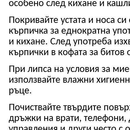
особено след кихане и кашл
Покривайте устата и носа си 
кърпичка за еднократна упо
и кихане. След употреба из
кърпички в кофата за битов 
При липса на условия за мие
използвайте влажни хигиенн
ръце.
Почиствайте твърдите повър
дръжки на врати, телефони,
управления и други често с