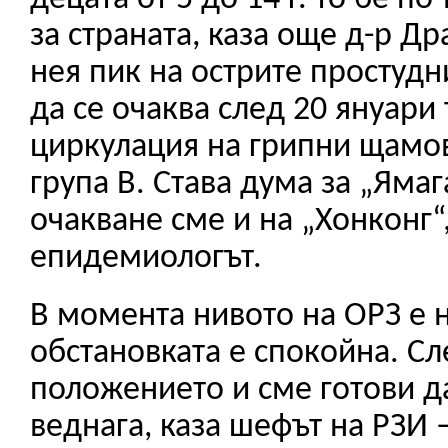
за страната, каза още д-р Д
нея пик на острите простуд
да се очаква след 20 януари т
циркулация на грипни щамов
група B. Става дума за „Ямаг
очакване сме и на „Хонконг“
епидемиологът.
В момента нивото на ОРЗ е 
обстановката е спокойна. С
положението и сме готови д
веднага, каза шефът на РЗИ 