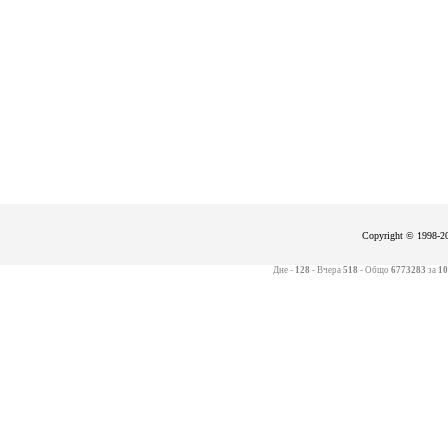
Copyright © 1998-20
Дне -
128
- Вчера
518
- Общо
6773283
за
10