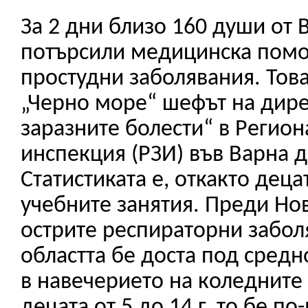
За 2 дни близо 160 души от 
потърсили медицинска помо
простудни заболявания. Това
„Черно море“ шефът на дир
заразните болести“ в Регион
инспекция (РЗИ) във Варна д
Статистиката е, откакто дец
учебните занятия. Преди Но
острите респираторни забол
областта бе доста под средно
в навечерието на коледните
децата от 5 до 14 г. то бе п