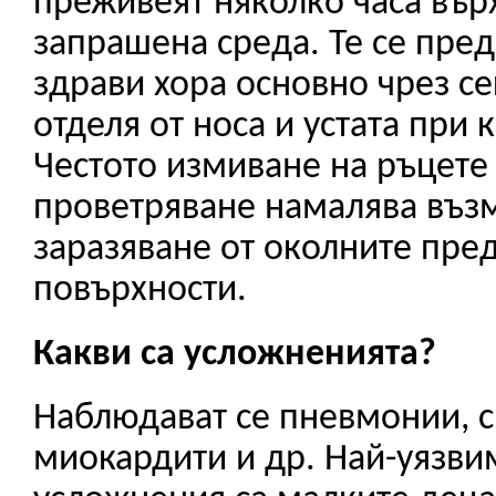
преживеят няколко часа вър
запрашена среда. Те се пред
здрави хора основно чрез се
отделя от носа и устата при 
Честото измиване на ръцете
проветряване намалява въз
заразяване от околните пре
повърхности.
Какви са усложненията?
Наблюдават се пневмонии, с
миокардити и др. Най-уязви