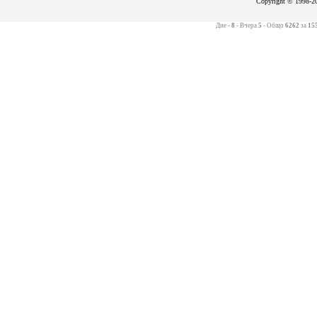
Copyright © 1998-20
Дне -
8
- Вчера
5
- Общо
6262
за
15